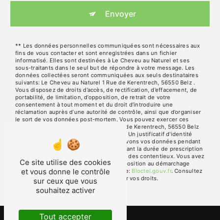
Envoyer
** Les données personnelles communiquées sont nécessaires aux
fins de vous contacter et sont enregistrées dans un fichier
informatisé. Elles sont destinées à Le Cheveu au Naturel et ses
sous-traitants dans le seul but de répondre à votre message. Les
données collectées seront communiquées aux seuls destinataires
suivants: Le Cheveu au Naturel 1 Rue de Kerentrech, 56550 Belz .
Vous disposez de droits d’accès, de rectification, d’effacement, de
portabilité, de limitation, d’opposition, de retrait de votre
consentement à tout moment et du droit d’introduire une
réclamation auprès d’une autorité de contrôle, ainsi que d’organiser
le sort de vos données post-mortem. Vous pouvez exercer ces
droits par voie postale à l'adresse 1 Rue de Kerentrech, 56550 Belz
ou par courrier électronique à l'adresse . Un justificatif d'identité
pourra vous être demandé. Nous conservons vos données pendant
la période de prise de contact puis pendant la durée de prescription
légale aux fins probatoires et de gestion des contentieux. Vous avez
Ce site utilise des cookies
le droit de vous inscrire sur la liste d'opposition au démarchage
et vous donne le contrôle
téléphonique, disponible à cette adresse:
Bloctel.gouv.fr
. Consultez
le site cnil.fr pour plus d’informations sur vos droits.
sur ceux que vous
souhaitez activer
Tout accepter