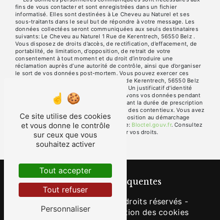
fins de vous contacter et sont enregistrées dans un fichier
informatisé. Elles sont destinées à Le Cheveu au Naturel et ses
sous-traitants dans le seul but de répondre à votre message. Les
données collectées seront communiquées aux seuls destinataires
suivants: Le Cheveu au Naturel 1 Rue de Kerentrech, 56550 Belz .
Vous disposez de droits d’accès, de rectification, d’effacement, de
portabilité, de limitation, d’opposition, de retrait de votre
consentement à tout moment et du droit d’introduire une
réclamation auprès d’une autorité de contrôle, ainsi que d’organiser
le sort de vos données post-mortem. Vous pouvez exercer ces
droits par voie postale à l'adresse 1 Rue de Kerentrech, 56550 Belz
ou par courrier électronique à l'adresse . Un justificatif d'identité
pourra vous être demandé. Nous conservons vos données pendant
la période de prise de contact puis pendant la durée de prescription
légale aux fins probatoires et de gestion des contentieux. Vous avez
Ce site utilise des cookies
le droit de vous inscrire sur la liste d'opposition au démarchage
et vous donne le contrôle
téléphonique, disponible à cette adresse:
Bloctel.gouv.fr
. Consultez
le site cnil.fr pour plus d’informations sur vos droits.
sur ceux que vous
souhaitez activer
Tout accepter
Recherches fréquentes
Tout refuser
©
Vistalid
- 2026 - Tous droits réservés -
Personnaliser
Mentions légales
-
Gestion des cookies