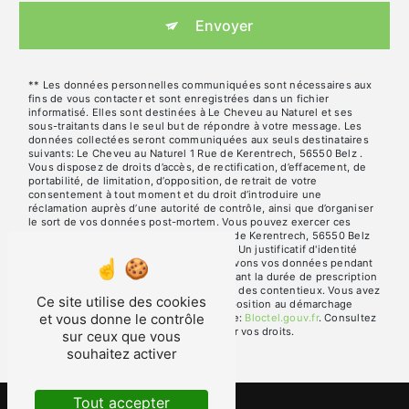
Envoyer
** Les données personnelles communiquées sont nécessaires aux
fins de vous contacter et sont enregistrées dans un fichier
informatisé. Elles sont destinées à Le Cheveu au Naturel et ses
sous-traitants dans le seul but de répondre à votre message. Les
données collectées seront communiquées aux seuls destinataires
suivants: Le Cheveu au Naturel 1 Rue de Kerentrech, 56550 Belz .
Vous disposez de droits d’accès, de rectification, d’effacement, de
portabilité, de limitation, d’opposition, de retrait de votre
consentement à tout moment et du droit d’introduire une
réclamation auprès d’une autorité de contrôle, ainsi que d’organiser
le sort de vos données post-mortem. Vous pouvez exercer ces
droits par voie postale à l'adresse 1 Rue de Kerentrech, 56550 Belz
ou par courrier électronique à l'adresse . Un justificatif d'identité
pourra vous être demandé. Nous conservons vos données pendant
la période de prise de contact puis pendant la durée de prescription
légale aux fins probatoires et de gestion des contentieux. Vous avez
Ce site utilise des cookies
le droit de vous inscrire sur la liste d'opposition au démarchage
et vous donne le contrôle
téléphonique, disponible à cette adresse:
Bloctel.gouv.fr
. Consultez
le site cnil.fr pour plus d’informations sur vos droits.
sur ceux que vous
souhaitez activer
Tout accepter